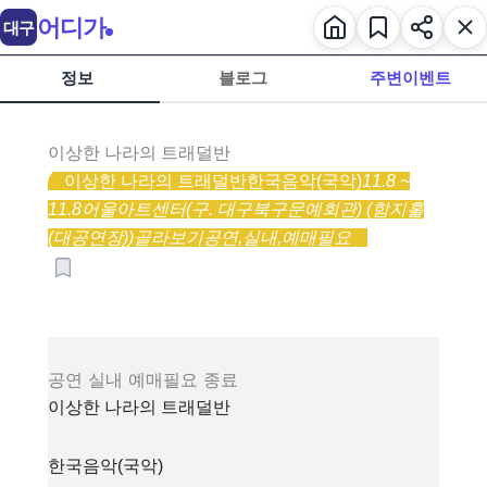
어디가
대구
정보
블로그
주변이벤트
이상한 나라의 트래덜반
이상한 나라의 트래덜반
한국음악(국악)
11.8 ~
11.8
어울아트센터(구. 대구북구문예회관) (함지홀
(대공연장))
골라보기
공연,
실내,
예매필요
공연
실내
예매필요
종료
이상한 나라의 트래덜반
한국음악(국악)