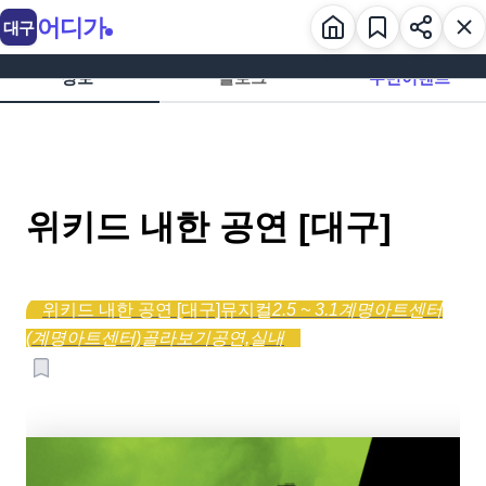
어디가
대구
정보
블로그
주변이벤트
위키드 내한 공연 [대구]
위키드 내한 공연 [대구]
뮤지컬
2.5 ~ 3.1
계명아트센터
(계명아트센터)
골라보기
공연,
실내