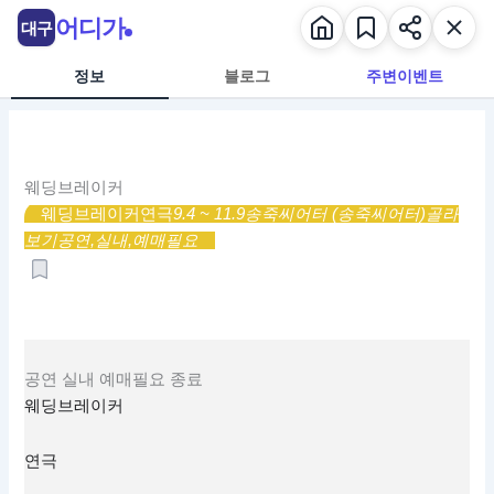
콘
어디가
대구
텐
츠
정보
블로그
주변이벤트
로
건
너
뛰
웨딩브레이커
기
웨딩브레이커
연극
9.4 ~ 11.9
송죽씨어터 (송죽씨어터)
골라
보기
공연,
실내,
예매필요
공연
실내
예매필요
종료
웨딩브레이커
연극