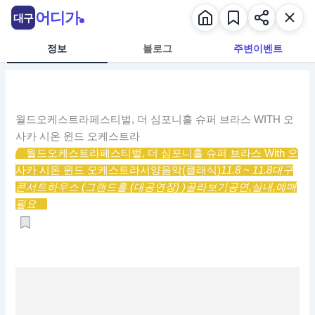
콘
어디가
대구
텐
츠
정보
블로그
주변이벤트
로
건
너
뛰
월드오케스트라페스티벌, 더 심포니홀 슈퍼 브라스 WITH 오
기
사카 시온 윈드 오케스트라
월드오케스트라페스티벌, 더 심포니홀 슈퍼 브라스 With 오
사카 시온 윈드 오케스트라
서양음악(클래식)
11.8 ~ 11.8
대구
콘서트하우스 (그랜드홀 (대공연장) )
골라보기
공연,
실내,
예매
필요