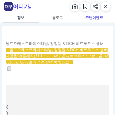
콘
어디가
대구
텐
츠
정보
블로그
주변이벤트
로
건
너
뛰
월드오케스트라페스티벌, 김정원 & DCH 비르투오소 챔버
기
월드오케스트라페스티벌, 김정원 & DCH 비르투오소 챔버
서양음악(클래식)
11.1 ~ 11.1
대구콘서트하우스 (그랜드홀 (대
공연장) )
골라보기
공연,
실내,
예매필요
❮
❯