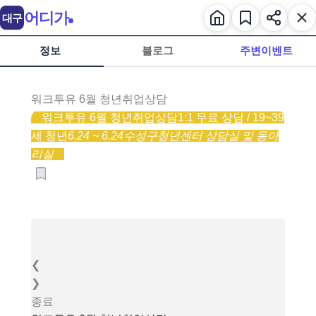
어디가
대구
정보
블로그
주변이벤트
워크투유 6월 청년취업상담
워크투유 6월 청년취업상담
1:1 무료 상담 / 19~39
세 청년
6.24 ~ 6.24
수성구청년센터 상담실 및 동아
리실
❮
❯
종료