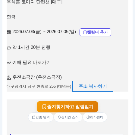
우석훈 코미디 단편선 [대구]
연극
2026.07.03(금) ~ 2026.07.05(일)
캘린더 추가
약 1시간 20분 진행
예매 필요
바로가기
우전소극장 (우전소극장)
주소 복사하기
대구광역시 남구 현충로 256 (대명동)
즐겨찾기하고 알림받기
맞춤 달력
실시간 소식
리마인더