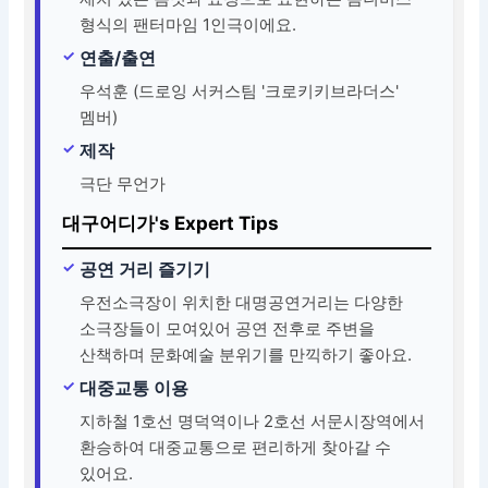
형식의 팬터마임 1인극이에요.
연출/출연
우석훈 (드로잉 서커스팀 '크로키키브라더스'
멤버)
제작
극단 무언가
대구어디가's Expert Tips
공연 거리 즐기기
우전소극장이 위치한 대명공연거리는 다양한
소극장들이 모여있어 공연 전후로 주변을
산책하며 문화예술 분위기를 만끽하기 좋아요.
대중교통 이용
지하철 1호선 명덕역이나 2호선 서문시장역에서
환승하여 대중교통으로 편리하게 찾아갈 수
있어요.