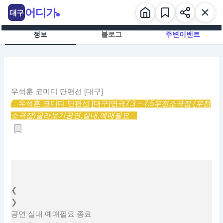
콘
어디가
대구
텐
츠
정보
블로그
주변이벤트
로
건
너
뛰
기
우석훈 코미디 단편선 [대구]
우석훈 코미디 단편선 [대구]
연극
7.3 ~ 7.5
우전소극장 (우전
소극장)
골라보기
공연,
실내,
예매필요
❮
❯
공연
실내
예매필요
종료