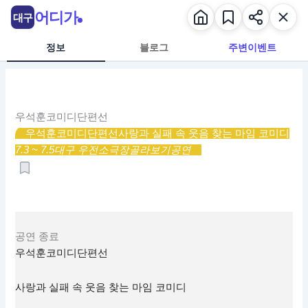
콘
어디가
대구
텐
츠
정보
블로그
주변이벤트
로
건
너
뛰
우석훈코미디단편선
기
우석훈코미디단편선
사랑과 실패 속 웃음 찾는 마임 코미디
7.3 ~ 7.5
대구 우전소극장
골라보기
공연
공연
종료
우석훈코미디단편선
사랑과 실패 속 웃음 찾는 마임 코미디