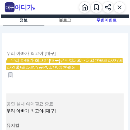
콘
어디가
대구
텐
츠
정보
블로그
주변이벤트
로
건
너
뛰
기
우리 아빠가 최고야 [대구]
우리 아빠가 최고야 [대구]
뮤지컬
5.30 ~ 5.31
대백프라자 (프
라임홀)
골라보기
공연,
실내,
예매필요
공연
실내
예매필요
종료
우리 아빠가 최고야 [대구]
뮤지컬