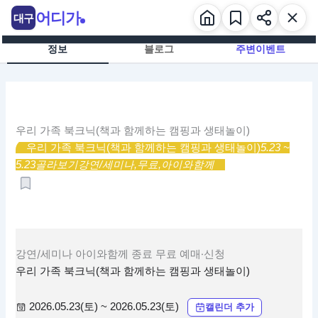
콘
어디가
대구
텐
츠
정보
블로그
주변이벤트
로
건
너
뛰
기
우리 가족 북크닉(책과 함께하는 캠핑과 생태놀이)
우리 가족 북크닉(책과 함께하는 캠핑과 생태놀이)
5.23 ~
5.23
골라보기
강연/세미나,
무료,
아이와함께
강연/세미나
아이와함께
종료
무료
예매·신청
우리 가족 북크닉(책과 함께하는 캠핑과 생태놀이)
2026.05.23(토) ~ 2026.05.23(토)
캘린더 추가