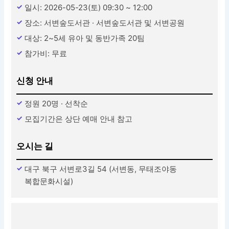
일시: 2026-05-23(토) 09:30 ~ 12:00
장소: 서변숲도서관 · 서변숲도서관 및 서변공원
대상: 2~5세 유아 및 동반가족 20팀
참가비: 무료
신청 안내
정원 20명 · 선착순
모집기간은 상단 예매 안내 참고
오시는 길
대구 북구 서변로3길 54 (서변동, 무태조야동
복합문화시설)