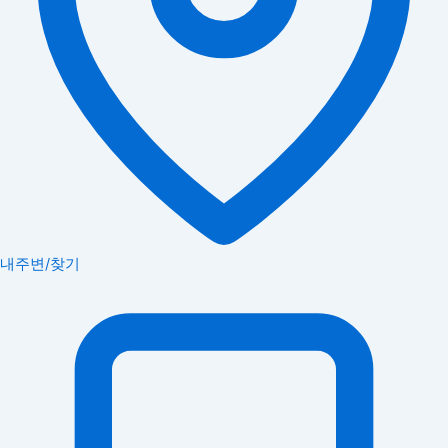
내주변/찾기