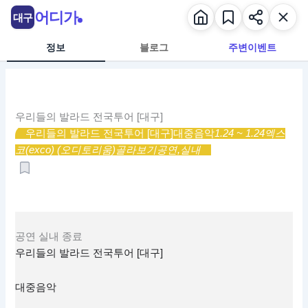
콘
어디가
대구
텐
츠
정보
블로그
주변이벤트
로
건
너
뛰
우리들의 발라드 전국투어 [대구]
기
우리들의 발라드 전국투어 [대구]
대중음악
1.24 ~ 1.24
엑스
코(exco) (오디토리움)
골라보기
공연,
실내
공연
실내
종료
우리들의 발라드 전국투어 [대구]
대중음악