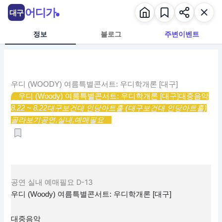
콘
어디가
대구
텐
츠
정보
블로그
주변이벤트
로
건
너
뛰
우디 (WOODY) 여름특별콘서트: 우디학개론 [대구]
기
우디 (Woody) 여름특별콘서트: 우디학개론 [대구]
대중음악
8.22 ~ 8.22
대구보건대 인당아트홀 (대구보건대 인당아트홀)
골라보기
공연,
실내,
예매필요
공연
실내
예매필요
D-13
우디 (Woody) 여름특별콘서트: 우디학개론 [대구]
대중음악