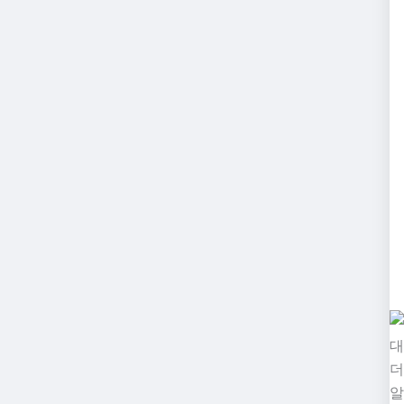
대
더
알