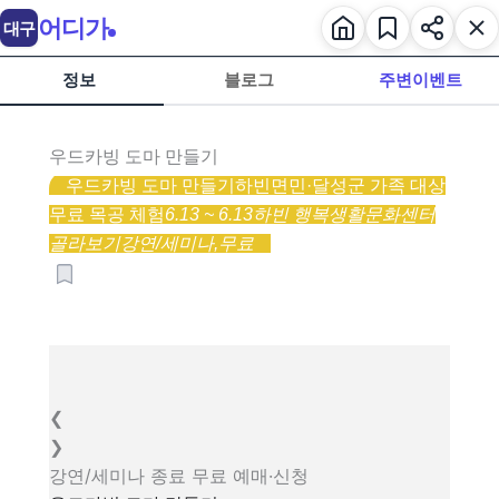
어디가
대구
정보
블로그
주변이벤트
우드카빙 도마 만들기
우드카빙 도마 만들기
하빈면민·달성군 가족 대상
무료 목공 체험
6.13 ~ 6.13
하빈 행복생활문화센터
골라보기
강연/세미나,
무료
❮
❯
강연/세미나
종료
무료
예매·신청