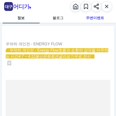
콘
어디가
대구
텐
츠
정보
블로그
주변이벤트
로
건
너
뛰
우덕하 개인전 - ENERGY FLOW
기
우덕하 개인전 - Energy Flow
흐름과 순환의 감각을 마주하
는 시간
4.7 ~ 4.12
봉산문화회관
골라보기
무료,
전시