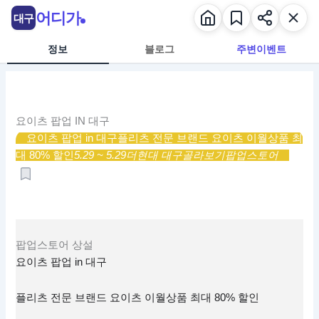
콘
어디가
대구
텐
츠
정보
블로그
주변이벤트
로
건
너
뛰
요이츠 팝업 IN 대구
기
요이츠 팝업 in 대구
플리츠 전문 브랜드 요이츠 이월상품 최
대 80% 할인
5.29 ~ 5.29
더현대 대구
골라보기
팝업스토어
팝업스토어
상설
요이츠 팝업 in 대구
플리츠 전문 브랜드 요이츠 이월상품 최대 80% 할인