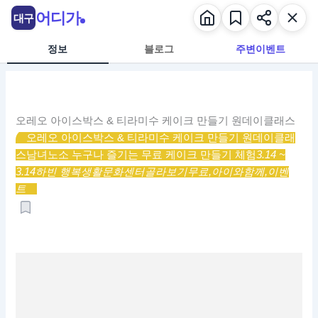
콘
어디가
대구
텐
츠
정보
블로그
주변이벤트
로
건
너
뛰
오레오 아이스박스 & 티라미수 케이크 만들기 원데이클래스
기
오레오 아이스박스 & 티라미수 케이크 만들기 원데이클래
스
남녀노소 누구나 즐기는 무료 케이크 만들기 체험
3.14 ~
3.14
하빈 행복생활문화센터
골라보기
무료,
아이와함께,
이벤
트