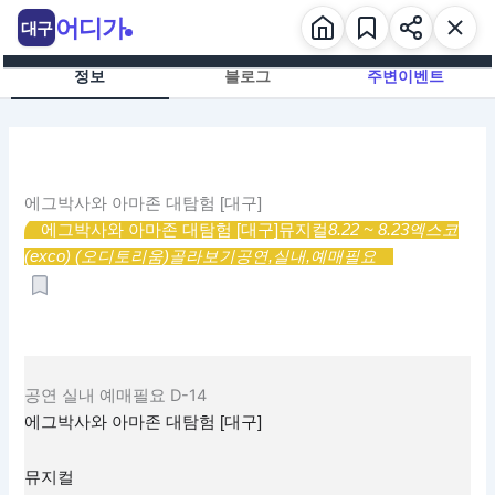
콘
어디가
대구
텐
츠
정보
블로그
주변이벤트
로
건
너
뛰
기
에그박사와 아마존 대탐험 [대구]
에그박사와 아마존 대탐험 [대구]
뮤지컬
8.22 ~ 8.23
엑스코
(exco) (오디토리움)
골라보기
공연,
실내,
예매필요
공연
실내
예매필요
D-14
에그박사와 아마존 대탐험 [대구]
뮤지컬