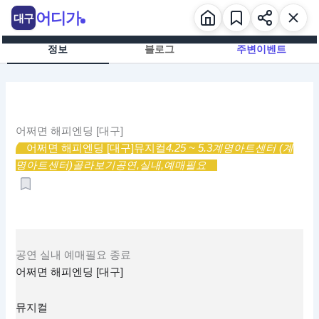
콘
어디가
대구
텐
츠
정보
블로그
주변이벤트
로
건
너
뛰
기
어쩌면 해피엔딩 [대구]
어쩌면 해피엔딩 [대구]
뮤지컬
4.25 ~ 5.3
계명아트센터 (계
명아트센터)
골라보기
공연,
실내,
예매필요
공연
실내
예매필요
종료
어쩌면 해피엔딩 [대구]
뮤지컬