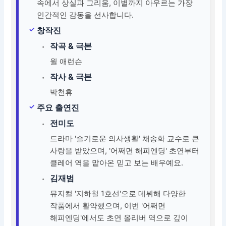
속에서 상실과 그리움, 이별까지 아우르는 가장
인간적인 감동을 선사합니다.
창작진
작곡 & 극본
윌 애런슨
작사 & 극본
박천휴
주요 출연진
전미도
드라마 '슬기로운 의사생활' 채송화 교수로 큰
사랑을 받았으며, '어쩌면 해피엔딩' 초연부터
클레어 역을 맡아온 믿고 보는 배우예요.
김재범
뮤지컬 '지하철 1호선'으로 데뷔해 다양한
작품에서 활약했으며, 이번 '어쩌면
해피엔딩'에서도 초연 올리버 역으로 깊이