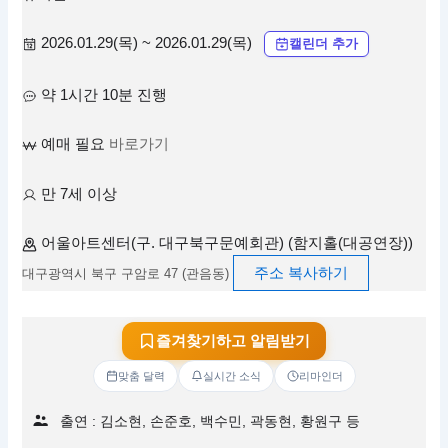
2026.01.29(목) ~ 2026.01.29(목)
캘린더 추가
약 1시간 10분 진행
예매 필요
바로가기
만 7세 이상
어울아트센터(구. 대구북구문예회관) (함지홀(대공연장))
주소 복사하기
대구광역시 북구 구암로 47 (관음동)
즐겨찾기하고 알림받기
맞춤 달력
실시간 소식
리마인더
출연 : 김소현, 손준호, 백수민, 곽동현, 황원구 등