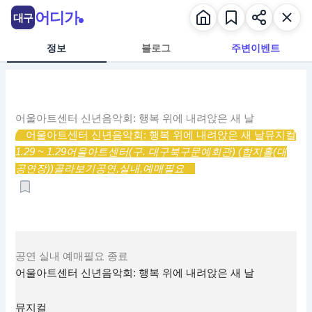
콘
어디가
대구
텐
츠
정보
블로그
주변이벤트
로
건
너
뛰
어울아트센터 신년음악회: 행복 위에 내려앉은 새 날
기
어울아트센터 신년음악회: 행복 위에 내려앉은 새 날
뮤지컬
1.29 ~ 1.29
어울아트센터(구. 대구북구문예회관) (함지홀(대
공연장))
골라보기
공연,
실내,
예매필요
공연
실내
예매필요
종료
어울아트센터 신년음악회: 행복 위에 내려앉은 새 날
뮤지컬