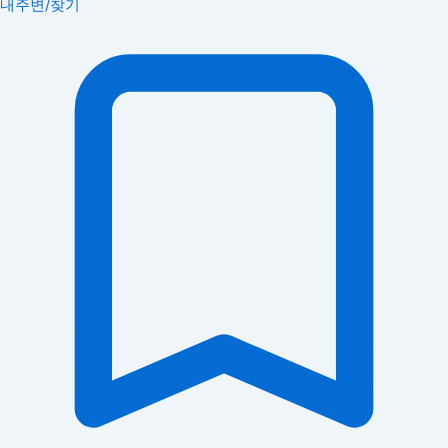
내주변/찾기