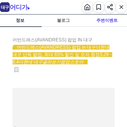
어디가
대구
정보
블로그
주변이벤트
어반드레스(AVANDRESS) 팝업 IN 대구
어반드레스(AVANDRESS) 팝업 in 대구
더현대
대구 단독 팝업, 최대 65% 할인 및 모자 증정
5.29 ~
6.4
더현대 대구
골라보기
팝업스토어