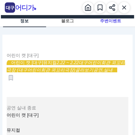
콘
어디가
대구
텐
츠
정보
블로그
주변이벤트
로
건
너
뛰
기
어린이 캣 [대구]
어린이 캣 [대구]
뮤지컬
2.22 ~ 2.22
대구어린이회관 꾀꼬리
극장 (대구어린이회관 꾀꼬리극장)
골라보기
공연,
실내
공연
실내
종료
어린이 캣 [대구]
뮤지컬