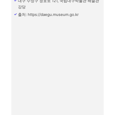
대구 수성구 청호로 121, 국립대구박물관 해솔관
강당
출처: https://daegu.museum.go.kr