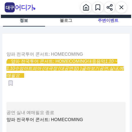
콘
어디가
대구
텐
츠
정보
블로그
주변이벤트
로
건
너
뛰
기
양파 전국투어 콘서트: HOMECOMING
양파 전국투어 콘서트: HOMECOMING
대중음악
1.10 ~
1.10
수성아트피아 (대극장 (대공연장) )
골라보기
공연,
실내,
예
매필요
공연
실내
예매필요
종료
양파 전국투어 콘서트: HOMECOMING