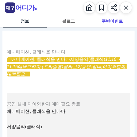
콘
어디가
대구
텐
츠
정보
블로그
주변이벤트
로
건
너
뛰
애니메이션, 클래식을 만나다
기
애니메이션, 클래식을 만나다
서양음악(클래식)
11.16 ~
11.16
대백프라자 (프라임홀)
골라보기
공연,
실내,
아이와함께,
예매필요
공연
실내
아이와함께
예매필요
종료
애니메이션, 클래식을 만나다
서양음악(클래식)