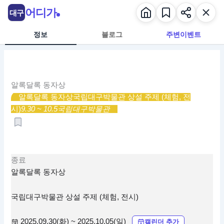
콘
어디가
대구
텐
츠
정보
블로그
주변이벤트
로
건
너
뛰
알록달록 동자상
기
알록달록 동자상
국립대구박물관 상설 주제 (체험, 전
시)
9.30 ~ 10.5
국립대구박물관
종료
알록달록 동자상
국립대구박물관 상설 주제 (체험, 전시)
2025.09.30(화) ~ 2025.10.05(일)
캘린더 추가