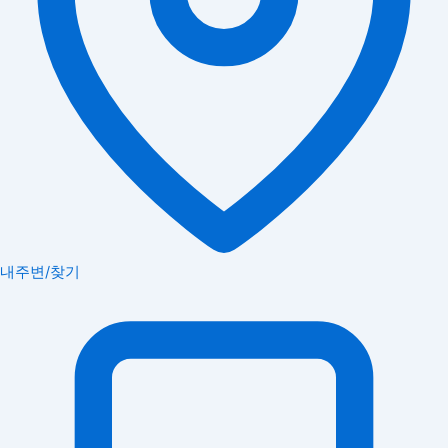
내주변/찾기