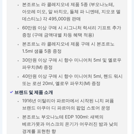
본조르노 라 콜레지오네 제품 5종 (부오나노테,
아모레 미오, 알 바치오, 돌체 파 니엔테, 지오코 델
데스티노) 각 495,000원 판매
60만원 이상 구매 시 시그니처 럭셔리 기프트 추가
증정 (구매 금액대별 차등 혜택 적용)
본조르노 라 콜레지오네 제품 구매 시 본조르노
1.5ml 샘플 5종 증정
30만원 이상 구매 시 향수 미니어처 5ml 및 옐로우
파우치(M) 증정
40만원 이상 구매 시 향수 미니어처 5ml, 핸드 워시
또는 로션 20ml, 옐로우 파우치(M) 증정
브랜드 및 제품 소개
1916년 이탈리아 파르마에서 시작된 니치 퍼퓸
브랜드 아쿠아 디 파르마의 팝업 스토어 운영
본조르노 부오나노테 EDP 100ml: 새벽의
베르가못과 머스크의 온기가 어우러진 밤과 낮의
경계를 표현한 향