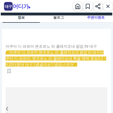
콘
어디가
대구
텐
츠
정보
블로그
주변이벤트
로
건
너
뛰
기
아쿠아 디 파르마 본조르노 라 콜레지오네 팝업 IN 대구
아쿠아 디 파르마 본조르노 라 콜레지오네 팝업 In 대구
아
쿠아 디 파르마, 본조르노 라 콜레지오네 특별 혜택 증정
5.1 ~
5.10
더현대 대구 1층
골라보기
팝업스토어
❮