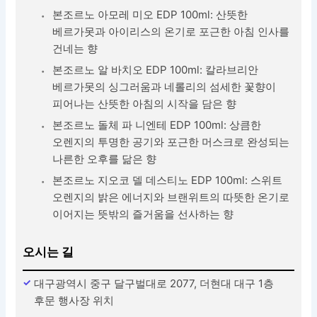
본조르노 아모레 미오 EDP 100ml: 산뜻한
베르가못과 아이리스의 온기로 포근한 아침 인사를
건네는 향
본조르노 알 바치오 EDP 100ml: 칼라브리안
베르가못의 싱그러움과 네롤리의 섬세한 꽃향이
피어나는 산뜻한 아침의 시작을 담은 향
본조르노 돌체 파 니엔테 EDP 100ml: 상큼한
오렌지의 투명한 공기와 포근한 머스크로 완성되는
나른한 오후를 닮은 향
본조르노 지오코 델 데스티노 EDP 100ml: 스위트
오렌지의 밝은 에너지와 브랜위트의 따뜻한 온기로
이어지는 뜻밖의 즐거움을 선사하는 향
오시는 길
대구광역시 중구 달구벌대로 2077, 더현대 대구 1층
후문 행사장 위치