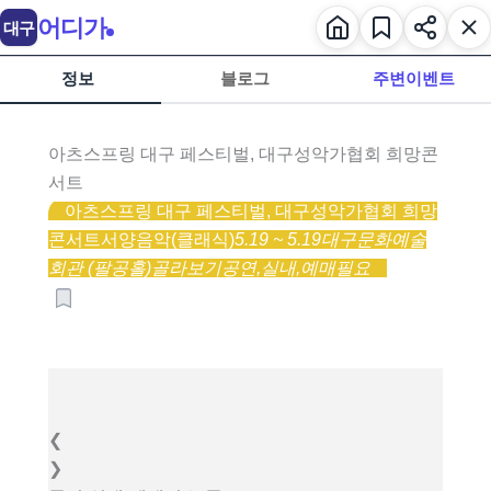
어디가
대구
정보
블로그
주변이벤트
아츠스프링 대구 페스티벌, 대구성악가협회 희망콘
서트
아츠스프링 대구 페스티벌, 대구성악가협회 희망
콘서트
서양음악(클래식)
5.19 ~ 5.19
대구문화예술
회관 (팔공홀)
골라보기
공연,
실내,
예매필요
❮
❯