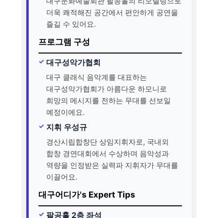
대구문화예술회관 팔공홀의 리모델링으로
더욱 쾌적해진 공간에서 편안하게 공연을
즐길 수 있어요.
프로그램 구성
대구성악가협회
대구 클래식 음악계를 대표하는
대구성악가협회가 아름다운 하모니로
희망의 메시지를 전하는 무대를 선보일
예정이에요.
지휘 우성규
경산시립합창단 상임지휘자로, 국내외
합창 경연대회에서 수상하며 음악성과
역량을 인정받은 실력파 지휘자가 무대를
이끌어요.
대구어디가's Expert Tips
팔공홀 2층 좌석