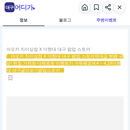
콘
어디가
대구
텐
츠
정보
블로그
주변이벤트
로
건
너
뛰
아오키 치이상점 X 더현대 대구 팝업 스토어
기
아오키 치이상점 X 더현대 대구 팝업 스토어
역대급 90평 규
모! 한정 가챠와 다채로운 이벤트가 가득해요!
4.4 ~ 4.19
더현
대 대구
골라보기
팝업스토어