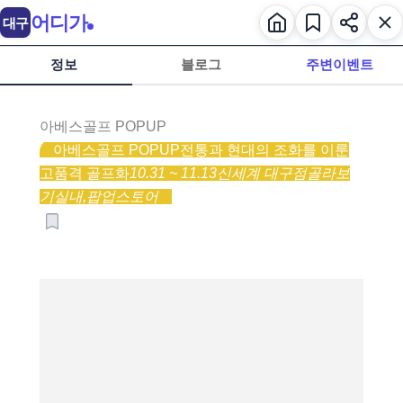
어디가
대구
정보
블로그
주변이벤트
아베스골프 POPUP
아베스골프 POPUP
전통과 현대의 조화를 이룬
고품격 골프화
10.31 ~ 11.13
신세계 대구점
골라보
기
실내,
팝업스토어