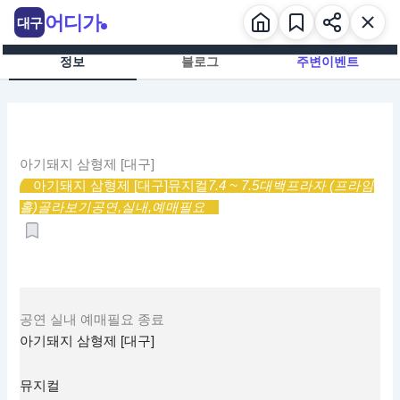
콘
어디가
대구
텐
츠
정보
블로그
주변이벤트
로
건
너
뛰
기
아기돼지 삼형제 [대구]
아기돼지 삼형제 [대구]
뮤지컬
7.4 ~ 7.5
대백프라자 (프라임
홀)
골라보기
공연,
실내,
예매필요
공연
실내
예매필요
종료
아기돼지 삼형제 [대구]
뮤지컬