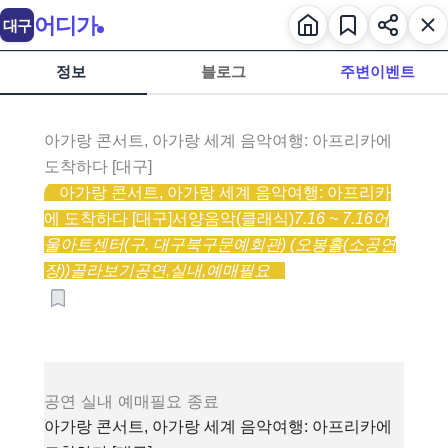
어디가
대구
정보
블로그
주변이벤트
아가랑 콘서트, 아가랑 세계 음악여행: 아프리카에
도착하다 [대구]
아가랑 콘서트, 아가랑 세계 음악여행: 아프리카
에 도착하다 [대구]
서양음악(클래식)
7.16 ~ 7.16
어
울아트센터(구. 대구북구문예회관) (오봉홀(소공연
장))
골라보기
공연,
실내,
예매필요
공연
실내
예매필요
종료
아가랑 콘서트, 아가랑 세계 음악여행: 아프리카에