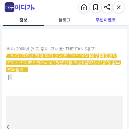
콘
어디가
대구
텐
츠
정보
블로그
주변이벤트
로
건
너
뛰
씨야 20주년 전국 투어 콘서트: THE FAN [대구]
기
씨야 20주년 전국 투어 콘서트: THE FAN [대구]
대중음악
9.12 ~ 9.12
엑스코(exco) (컨벤션홀 (5층))
골라보기
공연,
실내,
예매필요
❮