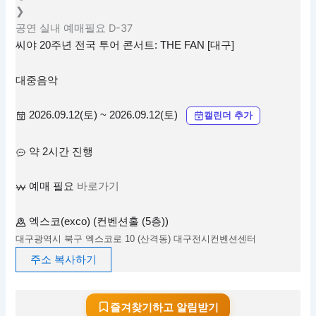
❯
공연
실내
예매필요
D-37
씨야 20주년 전국 투어 콘서트: THE FAN [대구]
대중음악
2026.09.12(토) ~ 2026.09.12(토)
캘린더 추가
약 2시간 진행
예매 필요
바로가기
엑스코(exco) (컨벤션홀 (5층))
대구광역시 북구 엑스코로 10 (산격동) 대구전시컨벤션센터
주소 복사하기
즐겨찾기하고 알림받기