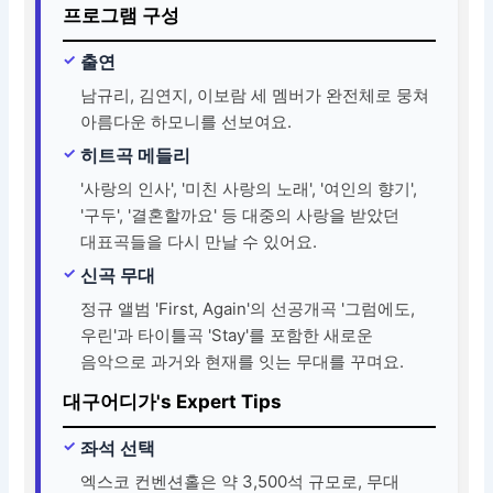
프로그램 구성
출연
남규리, 김연지, 이보람 세 멤버가 완전체로 뭉쳐
아름다운 하모니를 선보여요.
히트곡 메들리
'사랑의 인사', '미친 사랑의 노래', '여인의 향기',
'구두', '결혼할까요' 등 대중의 사랑을 받았던
대표곡들을 다시 만날 수 있어요.
신곡 무대
정규 앨범 'First, Again'의 선공개곡 '그럼에도,
우린'과 타이틀곡 'Stay'를 포함한 새로운
음악으로 과거와 현재를 잇는 무대를 꾸며요.
대구어디가's Expert Tips
좌석 선택
엑스코 컨벤션홀은 약 3,500석 규모로, 무대