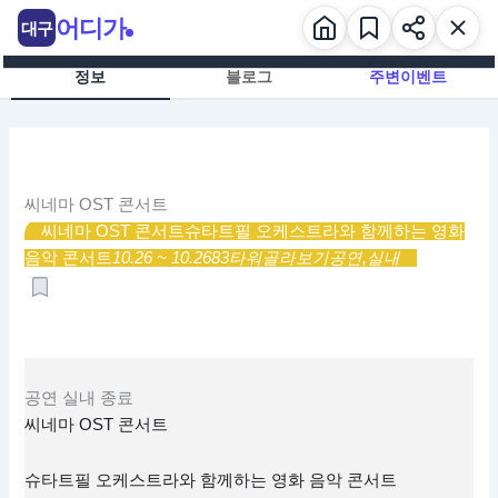
콘
어디가
대구
텐
츠
정보
블로그
주변이벤트
로
건
너
뛰
기
씨네마 OST 콘서트
씨네마 OST 콘서트
슈타트필 오케스트라와 함께하는 영화
음악 콘서트
10.26 ~ 10.26
83타워
골라보기
공연,
실내
공연
실내
종료
씨네마 OST 콘서트
슈타트필 오케스트라와 함께하는 영화 음악 콘서트