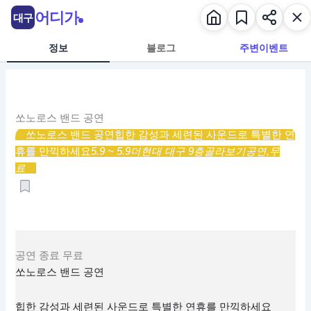
콘
어디가
대구
텐
츠
정보
블로그
주변이벤트
로
건
너
뛰
쏘노로스 밴드 공연
기
쏘노로스 밴드 공연
힙한 감성과 세련된 사운드로 특별한 연
휴를 만끽하세요
5.9 ~ 5.9
더현대 대구 9층
골라보기
공연,
무
료
공연
종료
무료
쏘노로스 밴드 공연
힙한 감성과 세련된 사운드로 특별한 연휴를 만끽하세요