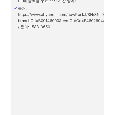
(구매 금액별 무료 주차 시간 상이)
출처:
https://www.ehyundai.com/newPortal/SN/SN_020100
branchCd=B00146000&evntCrdCd=E460260447615
/ 문의: 1588-3650