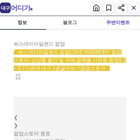
어디가
대구
정보
블로그
주변이벤트
써스데이아일랜드 팝업
써스데이아일랜드 팝업
LOVE HARMONY 팝업
스토어, 신상품 할인 및 구매 금액별 사은품 증정
5.1
~ 5.7
더현대 대구 3층
골라보기
팝업스토어
❮
❯
팝업스토어
종료