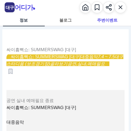
콘
어디가
대구
텐
츠
정보
블로그
주변이벤트
로
건
너
뛰
싸이흠뻑쇼: SUMMERSWAG [대구]
기
싸이흠뻑쇼: SUMMERSWAG [대구]
대중음악
7.4 ~ 7.5
대구
스타디움 (보조경기장)
골라보기
공연,
실내,
예매필요
공연
실내
예매필요
종료
싸이흠뻑쇼: SUMMERSWAG [대구]
대중음악