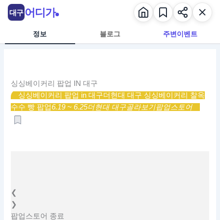
콘
어디가
대구
텐
츠
정보
블로그
주변이벤트
로
건
너
뛰
싱싱베이커리 팝업 IN 대구
기
싱싱베이커리 팝업 in 대구
더현대 대구 싱싱베이커리 찰옥
수수 빵 팝업
6.19 ~ 6.25
더현대 대구
골라보기
팝업스토어
❮
❯
팝업스토어
종료