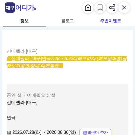
콘
어디가
대구
텐
츠
정보
블로그
주변이벤트
로
건
너
뛰
신데렐라 [대구]
기
신데렐라 [대구]
연극
7.28 ~ 8.30
대백프라자 (레오문화홀)
골
라보기
공연,
실내,
예매필요
공연
실내
예매필요
상설
신데렐라 [대구]
연극
2026.07.28(화) ~ 2026.08.30(일)
캘린더 추가