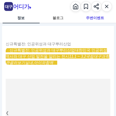
콘
어디가
대구
텐
츠
정보
블로그
주변이벤트
로
건
너
뛰
신규특별전: 인공위성과 대구뿌리산업
기
신규특별전: 인공위성과 대구뿌리산업
대한민국 인공위성
역사와 대구 산업 발전을 알리는 전시
11.1 ~ 3.2
국립대구과학
관
골라보기
실내,
아이와함께
❮