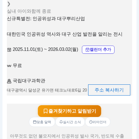
❯
실내
아이와함께
종료
신규특별전: 인공위성과 대구뿌리산업
대한민국 인공위성 역사와 대구 산업 발전을 알리는 전시
2025.11.01(토) ~ 2026.03.02(월)
캘린더 추가
무료
국립대구과학관
주소 복사하기
대구광역시 달성군 유가면 테크노대로6길 20
즐겨찾기하고 알림받기
맞춤 달력
실시간 소식
리마인더
아무것도 없던 불모지에서 인공위성 발사 국가, 반도체 수출