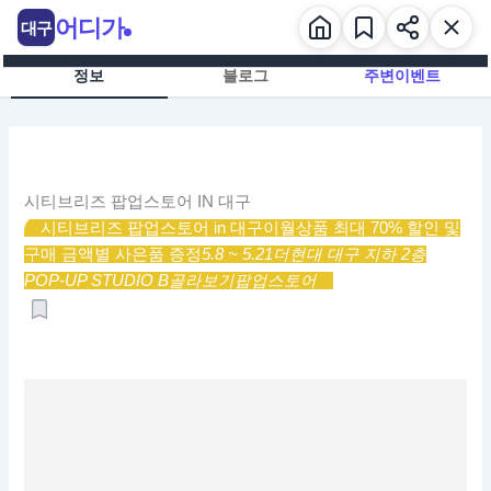
콘
어디가
대구
텐
츠
정보
블로그
주변이벤트
로
건
너
뛰
기
시티브리즈 팝업스토어 IN 대구
시티브리즈 팝업스토어 in 대구
이월상품 최대 70% 할인 및
구매 금액별 사은품 증정
5.8 ~ 5.21
더현대 대구 지하 2층
POP-UP STUDIO B
골라보기
팝업스토어