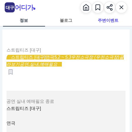
콘
어디가
대구
텐
츠
정보
블로그
주변이벤트
로
건
너
뛰
스트립티즈 [대구]
기
스트립티즈 [대구]
연극
5.2 ~ 5.3
우전소극장 (우전소극장)
골
라보기
공연,
실내,
예매필요
공연
실내
예매필요
종료
스트립티즈 [대구]
연극