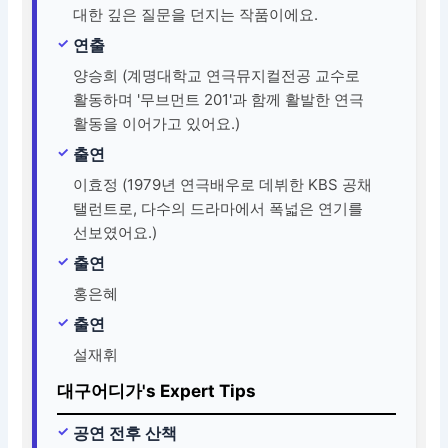
대한 깊은 질문을 던지는 작품이에요.
연출
양승희 (계명대학교 연극뮤지컬전공 교수로
활동하며 '무브먼트 201'과 함께 활발한 연극
활동을 이어가고 있어요.)
출연
이효정 (1979년 연극배우로 데뷔한 KBS 공채
탤런트로, 다수의 드라마에서 폭넓은 연기를
선보였어요.)
출연
홍은혜
출연
설재휘
대구어디가's Expert Tips
공연 전후 산책