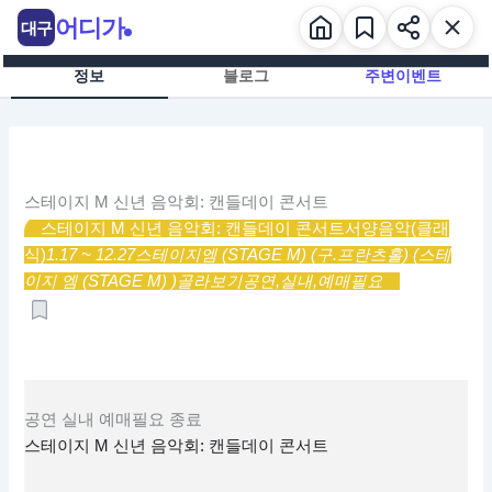
콘
어디가
대구
텐
츠
정보
블로그
주변이벤트
로
건
너
뛰
기
스테이지 M 신년 음악회: 캔들데이 콘서트
스테이지 M 신년 음악회: 캔들데이 콘서트
서양음악(클래
식)
1.17 ~ 12.27
스테이지엠 (STAGE M) (구.프란츠홀) (스테
이지 엠 (STAGE M) )
골라보기
공연,
실내,
예매필요
공연
실내
예매필요
종료
스테이지 M 신년 음악회: 캔들데이 콘서트