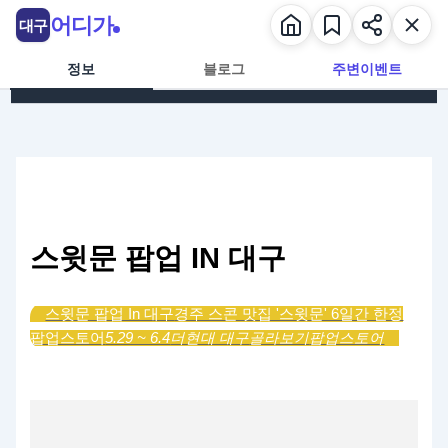
콘텐츠로 건너뛰기
어디가
대구
정보
블로그
주변이벤트
스윗문 팝업 IN 대구
스윗문 팝업 In 대구
경주 스콘 맛집 '스윗문' 6일간 한정
팝업스토어
5.29 ~ 6.4
더현대 대구
골라보기
팝업스토어