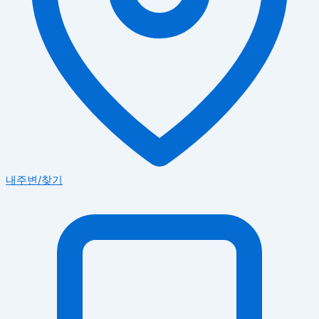
내주변/찾기