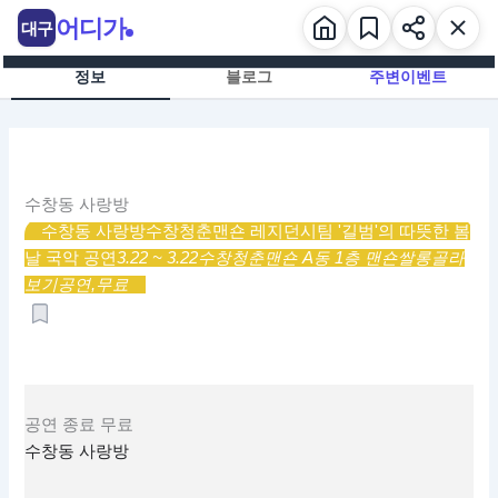
콘
어디가
대구
텐
츠
정보
블로그
주변이벤트
로
건
너
뛰
기
수창동 사랑방
수창동 사랑방
수창청춘맨숀 레지던시팀 '길범'의 따뜻한 봄
날 국악 공연
3.22 ~ 3.22
수창청춘맨숀 A동 1층 맨숀쌀롱
골라
보기
공연,
무료
공연
종료
무료
수창동 사랑방