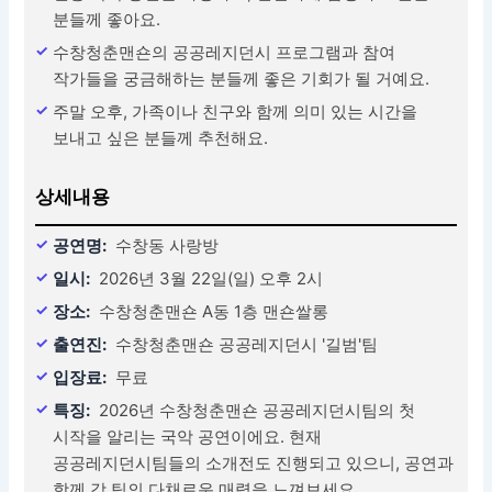
분들께 좋아요.
수창청춘맨숀의 공공레지던시 프로그램과 참여
작가들을 궁금해하는 분들께 좋은 기회가 될 거예요.
주말 오후, 가족이나 친구와 함께 의미 있는 시간을
보내고 싶은 분들께 추천해요.
상세내용
공연명:
수창동 사랑방
일시:
2026년 3월 22일(일) 오후 2시
장소:
수창청춘맨숀 A동 1층 맨숀쌀롱
출연진:
수창청춘맨숀 공공레지던시 '길범'팀
입장료:
무료
특징:
2026년 수창청춘맨숀 공공레지던시팀의 첫
시작을 알리는 국악 공연이에요. 현재
공공레지던시팀들의 소개전도 진행되고 있으니, 공연과
함께 각 팀의 다채로운 매력을 느껴보세요.