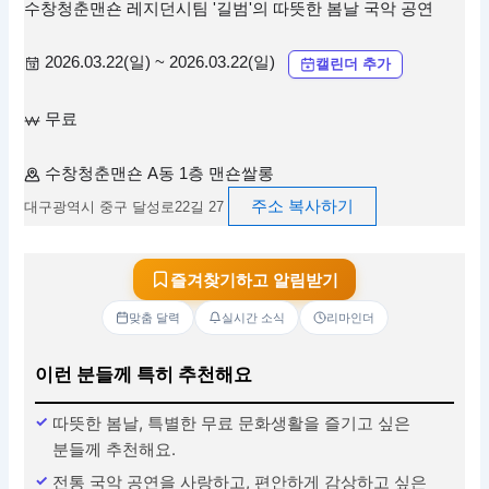
수창청춘맨숀 레지던시팀 '길범'의 따뜻한 봄날 국악 공연
2026.03.22(일) ~ 2026.03.22(일)
캘린더 추가
무료
수창청춘맨숀 A동 1층 맨숀쌀롱
주소 복사하기
대구광역시 중구 달성로22길 27
즐겨찾기하고 알림받기
맞춤 달력
실시간 소식
리마인더
이런 분들께 특히 추천해요
따뜻한 봄날, 특별한 무료 문화생활을 즐기고 싶은
분들께 추천해요.
전통 국악 공연을 사랑하고, 편안하게 감상하고 싶은