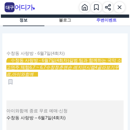
콘
어디가
대구
텐
츠
정보
블로그
주변이벤트
로
건
너
뛰
기
수창동 사랑방 - 6월7일(4회차)
수창동 사랑방 - 6월7일(4회차)
길범 팀과 함께하는 국악 소
고연주 체험
6.7 ~ 6.7
수창청춘맨숀 레지던시랩4
골라보기
무
료,
아이와함께
아이와함께
종료
무료
예매·신청
수창동 사랑방 – 6월7일(4회차)