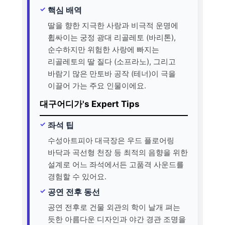
핵심 배역
딸을 향한 지극한 사랑과 비극적 운명에
휩싸이는 궁정 광대 리골레토 (바리톤),
순수하지만 위험한 사랑에 빠지는
리골레토의 딸 질다 (소프라노), 그리고
바람기 많은 만토바 공작 (테너)이 극을
이끌어 가는 주요 인물이에요.
대구어디가's Expert Tips
좌석 팁
수성아트피아 대극장은 우드 플로어링
바닥과 곡선형 천장 등 최적의 음향을 위한
설계로 어느 좌석에서든 고품격 사운드를
경험할 수 있어요.
공연 전후 동선
공연 전후로 건물 외관의 학이 날개 펴는
듯한 아름다운 디자인과 야간 경관 조명을