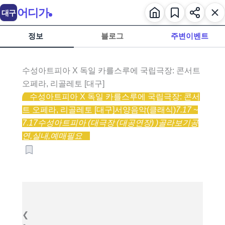
어디가
대구
정보
블로그
주변이벤트
수성아트피아 X 독일 카를스루에 국립극장: 콘서트
오페라, 리골레토 [대구]
수성아트피아 X 독일 카를스루에 국립극장: 콘서
트 오페라, 리골레토 [대구]
서양음악(클래식)
7.17 ~
7.17
수성아트피아 (대극장 (대공연장) )
골라보기
공
연,
실내,
예매필요
❮