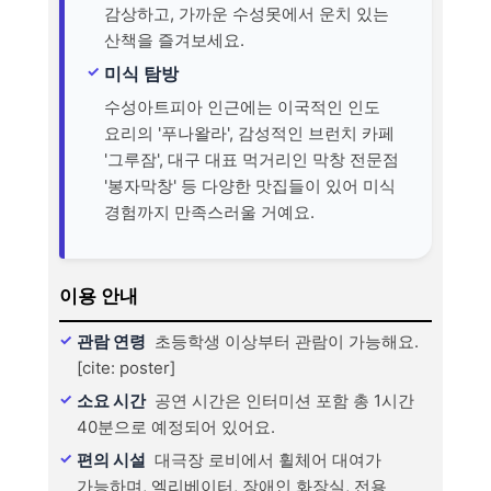
감상하고, 가까운 수성못에서 운치 있는
산책을 즐겨보세요.
미식 탐방
수성아트피아 인근에는 이국적인 인도
요리의 '푸나왈라', 감성적인 브런치 카페
'그루잠', 대구 대표 먹거리인 막창 전문점
'봉자막창' 등 다양한 맛집들이 있어 미식
경험까지 만족스러울 거예요.
이용 안내
관람 연령
초등학생 이상부터 관람이 가능해요.
[cite: poster]
소요 시간
공연 시간은 인터미션 포함 총 1시간
40분으로 예정되어 있어요.
편의 시설
대극장 로비에서 휠체어 대여가
가능하며, 엘리베이터, 장애인 화장실, 전용