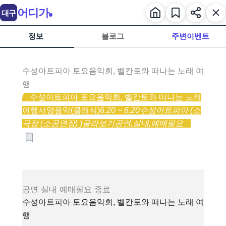
어디가
대구
정보
블로그
주변이벤트
수성아트피아 토요음악회, 벨칸토와 떠나는 노래 여
행
수성아트피아 토요음악회, 벨칸토와 떠나는 노래
여행
서양음악(클래식)
6.20 ~ 6.20
수성아트피아 (소
극장 (소공연장) )
골라보기
공연,
실내,
예매필요
공연
실내
예매필요
종료
수성아트피아 토요음악회, 벨칸토와 떠나는 노래 여
행