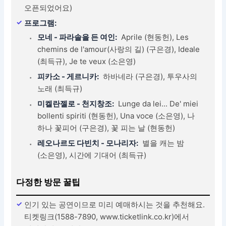
오픈되었어요)
프로그램:
모네 - 파라솔을 든 여인:
Aprile (현동헌), Les
chemins de l'amour(사랑의 길) (구은경), Ideale
(최득규), Je te veux (소은영)
피카소 - 게르니카:
하바네라 (구은경), 투우사의
노래 (최득규)
미켈란젤로 - 천지창조:
Lunge da lei... De' miei
bollenti spiriti (현동헌), Una voce (소은영), 나
하나 꽃피어 (구은경), 꽃 피는 날 (현동헌)
레오나르도 다빈치 - 모나리자:
별을 캐는 밤
(소은영), 시간에 기대어 (최득규)
다정한 방문 꿀팁
인기 있는 공연이므로 미리 예매하시는 것을 추천해요.
티켓링크(1588-7890, www.ticketlink.co.kr)에서