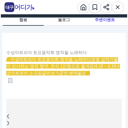
콘
어디가
대구
텐
츠
정보
블로그
주변이벤트
로
건
너
뛰
기
수성아트피아 토요음악회 명작을 노래하다
수성아트피아 토요음악회 명작을 노래하다
유명 성악가들
이 선사하는 명곡 향연, 전석 1만원으로 즐겨요!
4.18 ~ 4.18
수
성아트피아 소극장
골라보기
공연,
예매필요
❮
❯