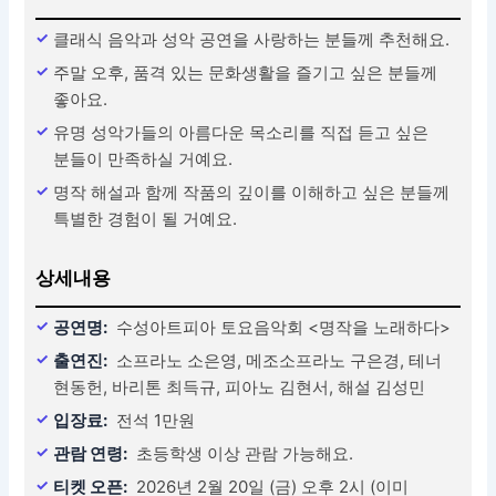
클래식 음악과 성악 공연을 사랑하는 분들께 추천해요.
주말 오후, 품격 있는 문화생활을 즐기고 싶은 분들께
좋아요.
유명 성악가들의 아름다운 목소리를 직접 듣고 싶은
분들이 만족하실 거예요.
명작 해설과 함께 작품의 깊이를 이해하고 싶은 분들께
특별한 경험이 될 거예요.
상세내용
공연명:
수성아트피아 토요음악회 <명작을 노래하다>
출연진:
소프라노 소은영, 메조소프라노 구은경, 테너
현동헌, 바리톤 최득규, 피아노 김현서, 해설 김성민
입장료:
전석 1만원
관람 연령:
초등학생 이상 관람 가능해요.
티켓 오픈:
2026년 2월 20일 (금) 오후 2시 (이미