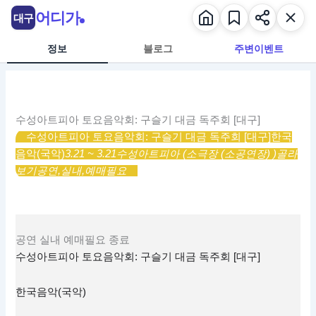
콘
어디가
대구
텐
츠
정보
블로그
주변이벤트
로
건
너
뛰
수성아트피아 토요음악회: 구슬기 대금 독주회 [대구]
기
수성아트피아 토요음악회: 구슬기 대금 독주회 [대구]
한국
음악(국악)
3.21 ~ 3.21
수성아트피아 (소극장 (소공연장) )
골라
보기
공연,
실내,
예매필요
공연
실내
예매필요
종료
수성아트피아 토요음악회: 구슬기 대금 독주회 [대구]
한국음악(국악)