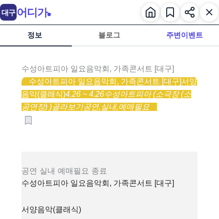
어디가
대구
정보
블로그
주변이벤트
수성아트피아 일요음악회, 가족콘서트 [대구]
수성아트피아 일요음악회, 가족콘서트 [대구]
서양
음악(클래식)
4.26 ~ 4.26
수성아트피아 (소극장 (소
공연장) )
골라보기
공연,
실내,
예매필요
공연
실내
예매필요
종료
수성아트피아 일요음악회, 가족콘서트 [대구]
서양음악(클래식)